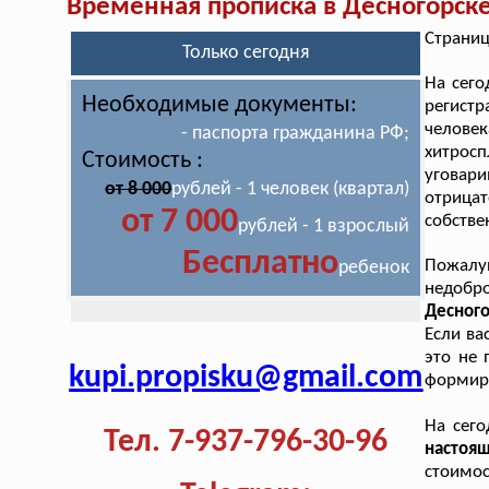
Временная прописка в Десногорск
Страниц
Только сегодня
На сего
Необходимые документы:
регист
челове
- паспорта гражданина РФ;
хитросп
Стоимость :
уговар
от 8 000
рублей - 1 человек (квартал)
отрица
от 7 000
собстве
рублей - 1 взрослый
Бесплатно
Пожал
ребенок
недоб
Десного
Если ва
это не 
kupi.propisku@gmail.com
формиру
На сег
Тел. 7-937-796-30-96
настоя
стоимо