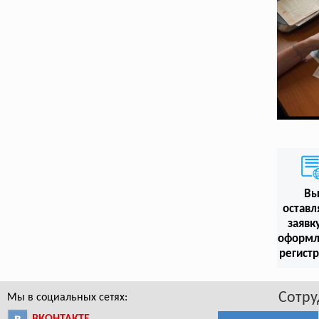
В
оставл
заявк
оформл
регист
Сотру
Мы в социальных сетях: