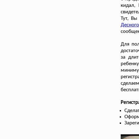
кидал, 
свидете
Тут, В
Десного
сообщен
Для пол
достато
за длит
ребенку
миниму
регистр
сделаем
бесплат
Регист
Сдела
Оформ
Зарег