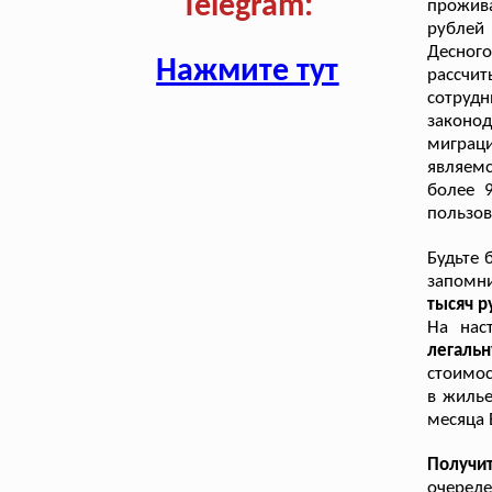
Telegram:
прожив
рублей
Десног
Нажмите тут
рассчи
сотру
законо
миграц
являемс
более 
пользов
Будьте 
запомн
тысяч р
На нас
легаль
стоимос
в жилье
месяца 
Получи
очереде